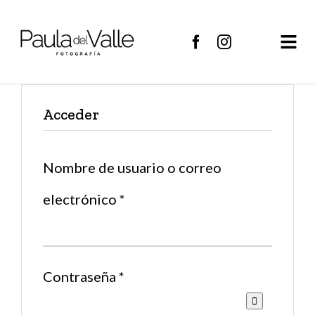
Saltar
al
Togg
Nav
contenido
Inicio
Acceder
Quién soy
Cursos de fotografia
Nombre de usuario o correo
Mis trabajos
Obligatorio
electrónico
*
Opiniones
Obligatorio
Contraseña
*
Contacto
Carrito