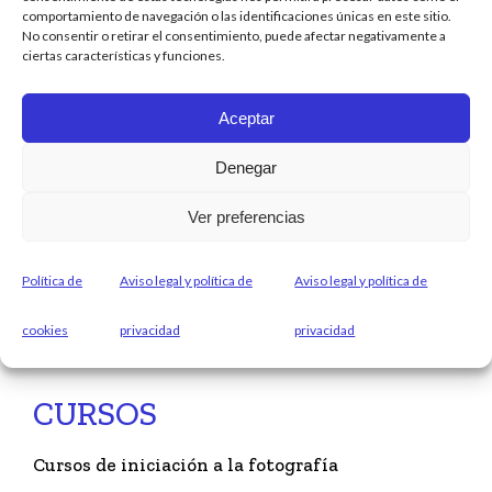
comportamiento de navegación o las identificaciones únicas en este sitio.
No consentir o retirar el consentimiento, puede afectar negativamente a
ciertas características y funciones.
Aceptar
Soy Paula del Valle, Fotógrafo
profesional especializado en moda y
Denegar
publicidad.
Ver preferencias
670 842 693
contacto@pauladelvalle.es
Política de
Aviso legal y política de
Aviso legal y política de
cookies
privacidad
privacidad
CURSOS
Cursos de iniciación a la fotografía